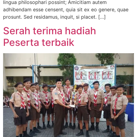
lingua philosophari possint; Amicitiam autem
adhibendam esse censent, quia sit ex eo genere, quae
prosunt. Sed residamus, inquit, si placet. […]
Serah terima hadiah
Peserta terbaik