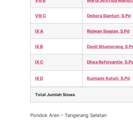
VIII B
Maria Jenfrida Manuru
VIII C
Debora Sianturi, S.Pd
IX A
Ridwan Siagian, S.Pd
IX B
Donli Situmorang, S.P
IX C
Dhea Refniyantie, S.P
IX D
Kuntami Astuti, S.Pd
Total Jumlah Siswa
Pondok Aren – Tangerang Selatan