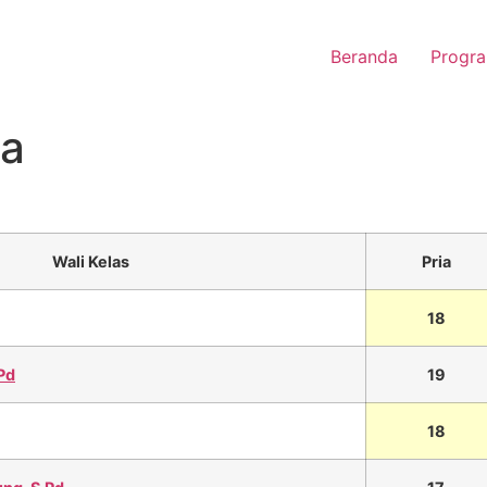
Beranda
Progra
wa
Wali Kelas
Pria
18
Pd
19
18