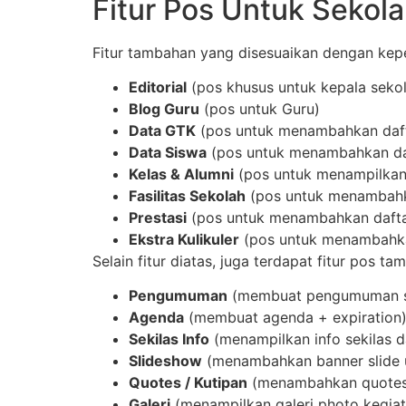
Fitur Pos Untuk Sekol
Fitur tambahan yang disesuaikan dengan keper
Editorial
(pos khusus untuk kepala seko
Blog Guru
(pos untuk Guru)
Data GTK
(pos untuk menambahkan daf
Data Siswa
(pos untuk menambahkan dat
Kelas & Alumni
(pos untuk menampilkan 
Fasilitas Sekolah
(pos untuk menambahka
Prestasi
(pos untuk menambahkan daftar
Ekstra Kulikuler
(pos untuk menambahkan
Selain fitur diatas, juga terdapat fitur pos t
Pengumuman
(membuat pengumuman s
Agenda
(membuat agenda + expiration
Sekilas Info
(menampilkan info sekilas d
Slideshow
(menambahkan banner slide 
Quotes / Kutipan
(menambahkan quotes 
Galeri
(menampilkan galeri photo kegiat