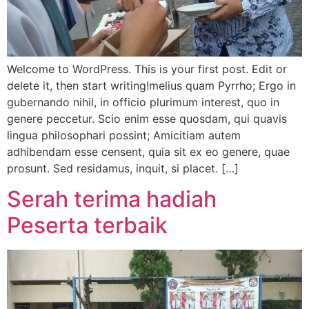
Welcome to WordPress. This is your first post. Edit or
delete it, then start writing!melius quam Pyrrho; Ergo in
gubernando nihil, in officio plurimum interest, quo in
genere peccetur. Scio enim esse quosdam, qui quavis
lingua philosophari possint; Amicitiam autem
adhibendam esse censent, quia sit ex eo genere, quae
prosunt. Sed residamus, inquit, si placet. […]
Serah terima hadiah
Peserta terbaik